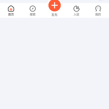
业务员
面议
首页
搜索
入驻
我的
发布
08-07
性别不限
经验不限
唐山庆辉电脑服务有限公司
申请
唐山市南北电子城1152
库房管理员
4000-5000元
招聘信息
求职简历
08-07
不限
不限
不限
唐山嘉盛新能源有限公司
申请
私营
500-999
其他职位
业务代表
面议
08-07
性别不限
经验不限
唐山市鼎泰发展有限公司
申请
唐山市