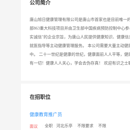
公司简介
唐山旭日健康管理有限公司是唐山市首家也是目前唯一
部863重大科技项目并由卫生部中国疾病预防控制中心
实诚信”的企业宗旨，为唐山人民提供健康知识、健康
就医指导等主动健康管理服务。 本公司需要大量主动健
中。 二十一世纪是健康的世纪，健康面前人人平等，健
有一切！健康人人关心，学会去伪存真！ 欢迎有识之士
在招职位
健康教育推广员
/
全职
/
河北乐亭
/
不限要求
/
不限
面议