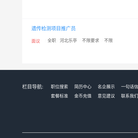
遗传检测项目推广员
/
全职
/
河北乐亭
/
不限要求
/
不限
面议
栏目导航:
职位搜索
简历中心
名企展示
一句话
套餐标准
金币充值
意见建议
联系我