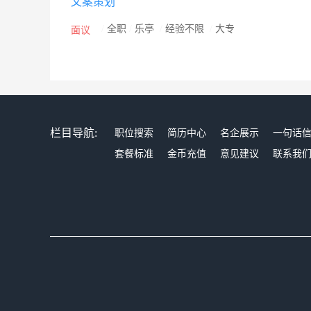
文案策划
/
全职
/
乐亭
/
经验不限
/
大专
面议
栏目导航:
职位搜索
简历中心
名企展示
一句话
套餐标准
金币充值
意见建议
联系我