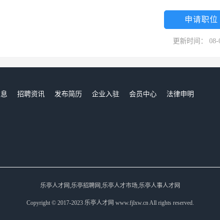
申请职位
更新时间： 08-
信息
招聘资讯
发布简历
企业入驻
会员中心
法律申明
们
乐亭人才网,乐亭招聘网,乐亭人才市场,乐亭人事人才网
Copyright © 2017-2023 乐亭人才网 www.fjlxw.cn All rights reserved.